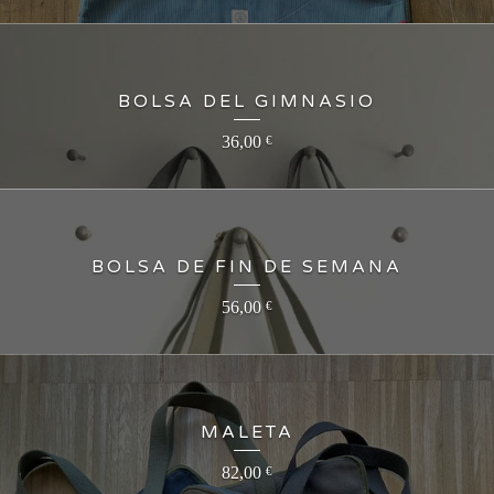
BOLSA DEL GIMNASIO
36,00
€
BOLSA DE FIN DE SEMANA
56,00
€
MALETA
82,00
€