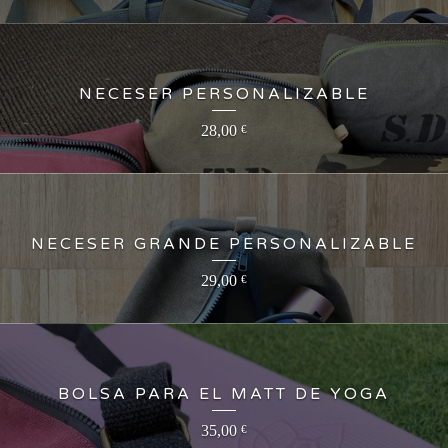
NECESER PERSONALIZABLE
28,00
€
NECESER GRANDE PERSONALIZABLE
29,00
€
BOLSA PARA EL MATT DE YOGA
35,00
€